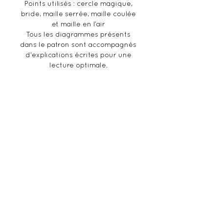
Points utilisés : cercle magique,
bride, maille serrée, maille coulée
et maille en l’air
Tous les diagrammes présents
dans le patron sont accompagnés
d'explications écrites pour une
lecture optimale.
Informations supplémentaires :
Ceci n'est pas un produit fini,
mais un patron au format PDF
(français) envoyé directement
par mail suite à votre achat.
Veillez à bien vérifier votre
adresse mail. De par sa nature
numérique, aucun
remboursement ne pourra être
possible.
Droits et copyright :
Ce patron est la propriété de Ma