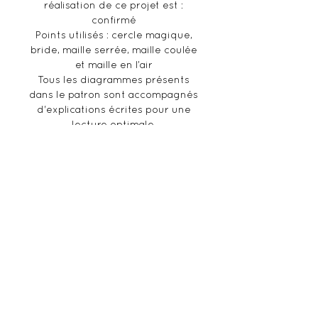
réalisation de ce projet est :
confirmé
Points utilisés : cercle magique,
bride, maille serrée, maille coulée
et maille en l’air
Tous les diagrammes présents
dans le patron sont accompagnés
d'explications écrites pour une
lecture optimale.
Informations supplémentaires
:
Ceci n'est pas un produit fini,
mais un patron au format PDF
(français) envoyé directement
par mail suite à votre achat.
Veillez à bien vérifier votre
adresse mail. De par sa nature
numérique, aucun
remboursement ne pourra être
possible.