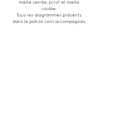
maille serrée, picot et maille
coulée.
Tous les diagrammes présents
dans le patron sont accompagnés
d'explications écrites pour une
lecture optimale.
Informations supplémentaires
:
Ceci n'est pas un produit fini,
mais un patron au format PDF
(français) envoyé directement
par mail suite à votre validation.
Veillez à bien vérifier votre
adresse mail.
Droits et copyright
:
Ce patron est la propriété de Ma
mini maille, ce patron ainsi que
l’ensemble des éléments qu’il
contient sont destinés à un
usage strictement personnel et