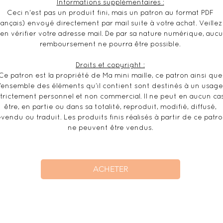
Informations supplémentaires :
Ceci n'est pas un produit fini, mais un patron au format PDF
rançais) envoyé directement par mail suite à votre achat. Veillez
ien vérifier votre adresse mail. De par sa nature numérique, auc
remboursement ne pourra être possible.
Droits et copyright :
Ce patron est la propriété de Ma mini maille, ce patron ainsi que
l’ensemble des éléments qu’il contient sont destinés à un usage
trictement personnel et non commercial. Il ne peut en aucun ca
être, en partie ou dans sa totalité, reproduit, modifié, diffusé,
evendu ou traduit. Les produits finis réalisés à partir de ce patr
ne peuvent être vendus.
ACHETER