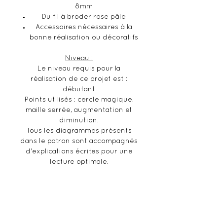
8mm
Du fil à broder rose pâle
Accessoires nécessaires à la
bonne réalisation ou décoratifs
Niveau :
Le niveau requis pour la
réalisation de ce projet est :
débutant
Points utilisés : cercle magique,
maille serrée, augmentation et
diminution.
Tous les diagrammes présents
dans le patron sont accompagnés
d'explications écrites pour une
lecture optimale.
Informations supplémentaires :
Ceci n'est pas un produit fini,
mais un kit permettant de
confectionner la réalisation en