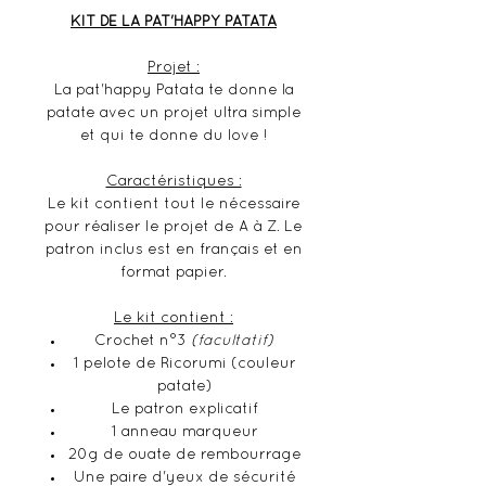
KIT DE LA PAT'HAPPY PATATA
Projet :
La pat'happy Patata te donne la
patate avec un projet ultra simple
et qui te donne du love !
Caractéristiques :
Le kit contient tout le nécessaire
pour réaliser le projet de A à Z. Le
patron inclus est en français et en
format papier.
Le kit contient :
Crochet n°3
(facultatif)
1 pelote de Ricorumi (couleur
patate)
Le patron explicatif
1 anneau marqueur
20g de ouate de rembourrage
Une paire d'yeux de sécurité