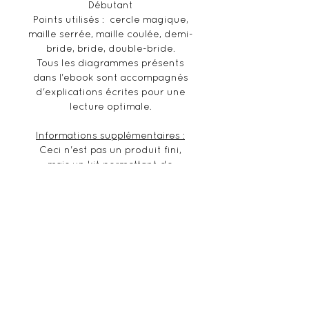
Débutant
Points utilisés : cercle magique,
maille serrée, maille coulée, demi-
bride, bride, double-bride.
Tous les diagrammes présents
dans l'ebook sont accompagnés
d'explications écrites pour une
lecture optimale.
Informations supplémentaires :
Ceci n'est pas un produit fini,
mais un kit permettant de
confectionner la réalisation en
ayant tout le matériel à
disposition. De par sa nature
personnalisée (choix du matériel,
des coloris), le kit ne pourra être
remboursé suite à l'achat.
Droits et copyright :
Le patron contenu dans l'ebook