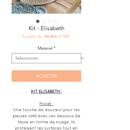
Kit - Elisabeth
Prix
Prix
À partir de
 30,00 € 
27,00€
original
promotionnel
Matériel
*
ACHETER
KIT ELISABETH :
Projet :
Une touche de douceur pour les
pauses café avec ces dessous de
tasse en forme de nuage. Ils
protègent les surfaces tout en