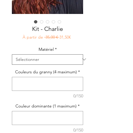
Kit - Charlie
Prix
Prix
À partir de
 35,00 € 
31,50€
original
promotionnel
Matériel
*
Couleurs du granny (4 maximum)
*
0/150
Couleur dominante (1 maximum)
*
0/150