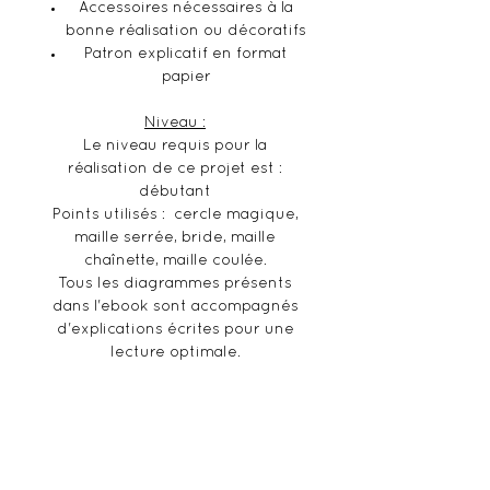
Accessoires nécessaires à la
bonne réalisation ou décoratifs
Patron explicatif en format
papier
Niveau :
Le niveau requis pour la
réalisation de ce projet est :
débutant
Points utilisés : cercle magique,
maille serrée, bride, maille
chaînette, maille coulée.
Tous les diagrammes présents
dans l'ebook sont accompagnés
d'explications écrites pour une
lecture optimale.
Informations supplémentaires :
Ceci n'est pas un produit fini,
mais un kit permettant de
confectionner la réalisation en